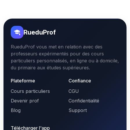
RueduProf
RueduProf vous met en relation avec des
professeurs expérimentés pour des cours
particuliers personnalisés, en ligne ou à domicile,
du primaire aux études supérieures.
Plateforme
Confiance
Cours particuliers
CGU
Devenir prof
Confidentialité
Blog
Support
Télécharger l'app