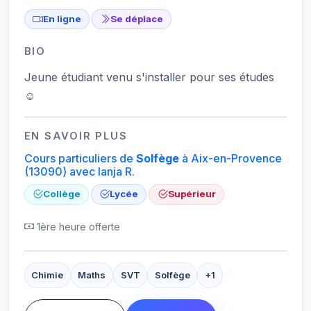
En ligne
Se déplace
BIO
Jeune étudiant venu s'installer pour ses études
☺️
EN SAVOIR PLUS
Cours particuliers de
Solfège
à Aix-en-Provence
(13090)
avec Ianja R.
Collège
Lycée
Supérieur
1ère heure offerte
Chimie
Maths
SVT
Solfège
+1