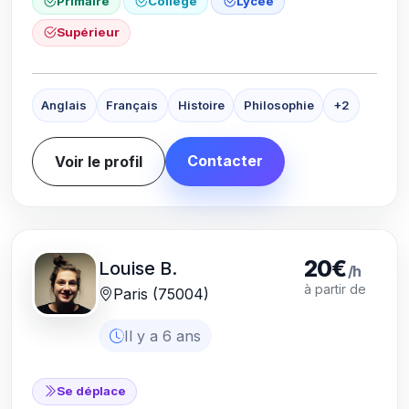
Primaire
Collège
Lycée
Supérieur
Anglais
Français
Histoire
Philosophie
+2
Contacter
Voir le profil
20€
Louise B.
/h
à partir de
Paris (75004)
Il y a 6 ans
Se déplace