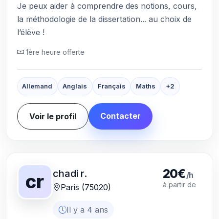
Je peux aider à comprendre des notions, cours,
la méthodologie de la dissertation... au choix de
l’élève !
1ère heure offerte
Allemand
Anglais
Français
Maths
+2
Contacter
Voir le profil
20€
chadi r.
/h
cr
à partir de
Paris (75020)
Il y a 4 ans