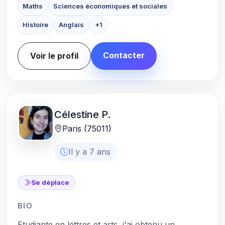
Maths
Sciences économiques et sociales
Histoire
Anglais
+1
Contacter
Voir le profil
Célestine P.
Paris (75011)
Il y a 7 ans
Se déplace
BIO
Etudiante en lettres et arts, j'ai obtenu un