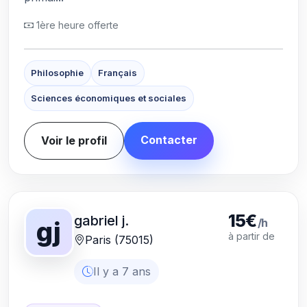
1ère heure offerte
Philosophie
Français
Sciences économiques et sociales
Contacter
Voir le profil
15€
gabriel j.
/h
gj
à partir de
Paris (75015)
Il y a 7 ans