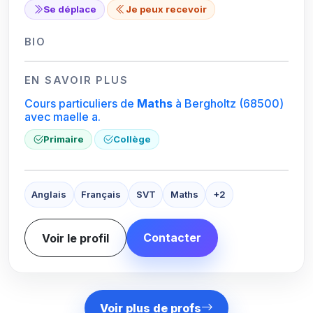
Se déplace
Je peux recevoir
BIO
EN SAVOIR PLUS
Cours particuliers de
Maths
à Bergholtz
(68500)
avec maelle a.
Primaire
Collège
Anglais
Français
SVT
Maths
+2
Contacter
Voir le profil
Voir plus de profs