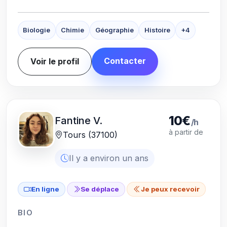
Biologie
Chimie
Géographie
Histoire
+4
Contacter
Voir le profil
10€
Fantine V.
/h
à partir de
Tours (37100)
Il y a environ un ans
En ligne
Se déplace
Je peux recevoir
BIO