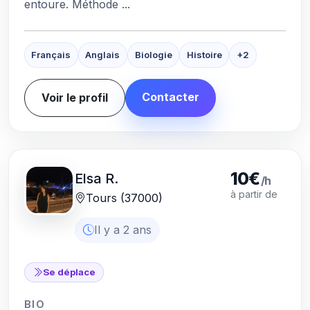
entoure. Méthode ...
Français
Anglais
Biologie
Histoire
+2
Contacter
Voir le profil
10€
Elsa R.
/h
à partir de
Tours (37000)
Il y a 2 ans
Se déplace
BIO