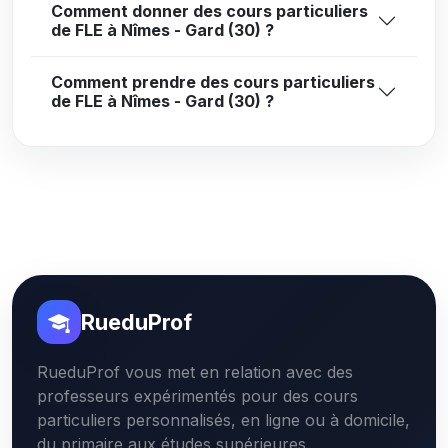
Comment donner des cours particuliers
de FLE à Nîmes - Gard (30) ?
Comment prendre des cours particuliers
de FLE à Nîmes - Gard (30) ?
RueduProf
RueduProf vous met en relation avec des
professeurs expérimentés pour des cours
particuliers personnalisés, en ligne ou à domicile,
du primaire aux études supérieures.