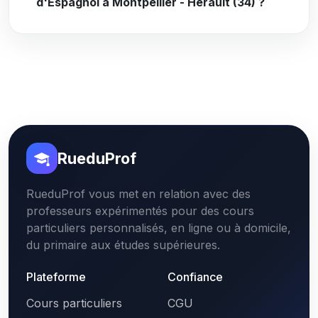
d'Espagnol à Montpellier - Hérault (34) ?
RueduProf
RueduProf vous met en relation avec des
professeurs expérimentés pour des cours
particuliers personnalisés, en ligne ou à domicile,
du primaire aux études supérieures.
Plateforme
Confiance
Cours particuliers
CGU