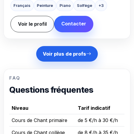
Français
Peinture
Piano
Solfège
+3
Contacter
Voir le profil
Voir plus de profs
FAQ
Questions fréquentes
Niveau
Tarif indicatif
Cours de Chant primaire
de 5 €/h à 30 €/h
Cours de Chant collège
de 8 €/h à 35 €/h