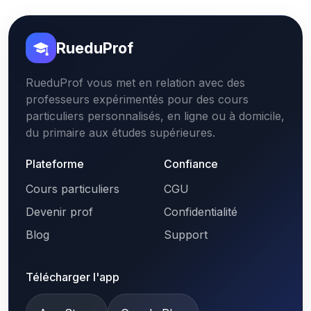
RueduProf
RueduProf vous met en relation avec des
professeurs expérimentés pour des cours
particuliers personnalisés, en ligne ou à domicile,
du primaire aux études supérieures.
Plateforme
Confiance
Cours particuliers
CGU
Devenir prof
Confidentialité
Blog
Support
Télécharger l'app