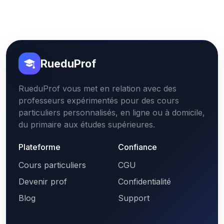
RueduProf
RueduProf vous met en relation avec des
professeurs expérimentés pour des cours
particuliers personnalisés, en ligne ou à domicile,
du primaire aux études supérieures.
Plateforme
Confiance
Cours particuliers
CGU
Devenir prof
Confidentialité
Blog
Support