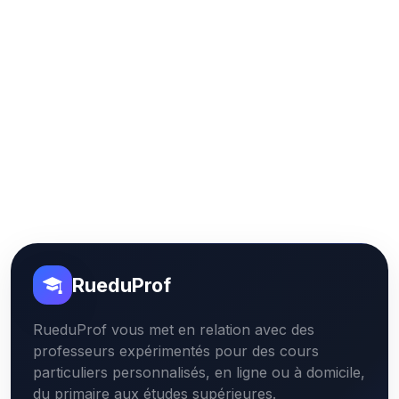
RueduProf
RueduProf vous met en relation avec des
professeurs expérimentés pour des cours
particuliers personnalisés, en ligne ou à domicile,
du primaire aux études supérieures.