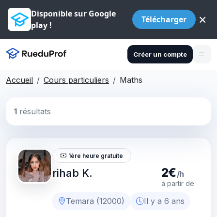
Disponible sur Google
×
Télécharger
play !
Créer un compte
Accueil
Cours particuliers
Maths
1
résultats
1ère heure gratuite
2€
rihab K.
/h
à partir de
Temara (12000)
Il y a 6 ans