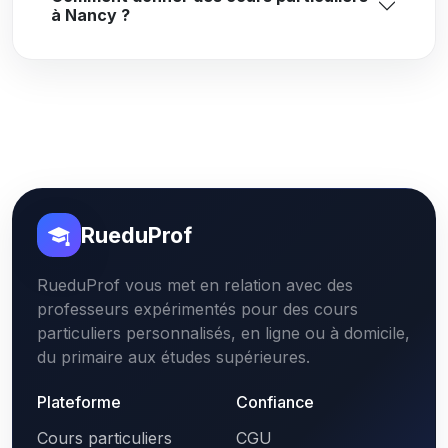
à Nancy ?
RueduProf
RueduProf vous met en relation avec des
professeurs expérimentés pour des cours
particuliers personnalisés, en ligne ou à domicile,
du primaire aux études supérieures.
Plateforme
Confiance
Cours particuliers
CGU