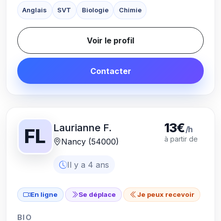
Anglais
SVT
Biologie
Chimie
Voir le profil
Contacter
13€
Laurianne F.
/h
FL
à partir de
Nancy (54000)
Il y a 4 ans
En ligne
Se déplace
Je peux recevoir
BIO