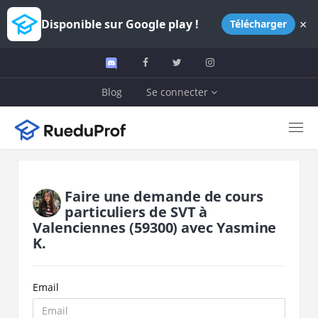
×
Disponible sur Google play !
Télécharger
Blog
Se connecter
Faire une demande de cours
particuliers de
SVT
à
Valenciennes
(59300)
avec
Yasmine
K.
Email