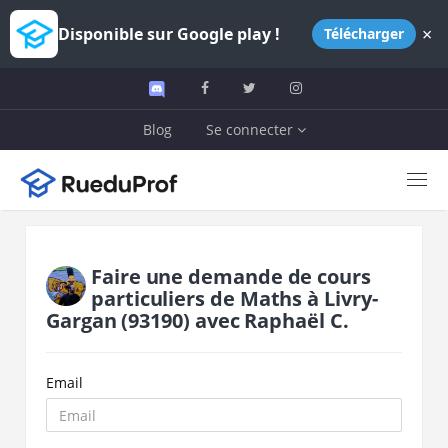
×
Disponible sur Google play !
Télécharger
Blog
Se connecter
Faire une demande de cours
particuliers de
Maths
à
Livry-
Gargan
(93190)
avec
Raphaël C.
Email