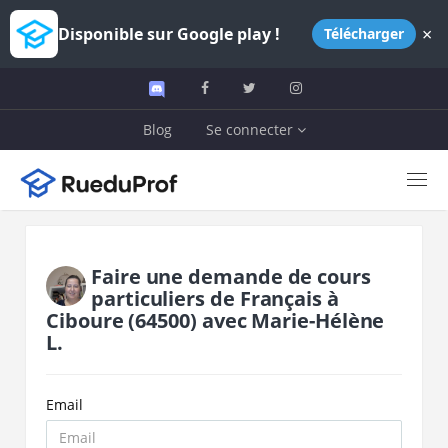
×
Disponible sur Google play !
Télécharger
Blog
Se connecter
Faire une demande de cours
particuliers de
Français
à
Ciboure
(64500)
avec
Marie-Hélène
L.
Email