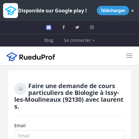
×
Disponible sur Google play !
Télécharger
Blog
Se connecter
Faire une demande de cours
particuliers de
Biologie
à
Issy-
les-Moulineaux
(92130)
avec
laurent
s.
Email