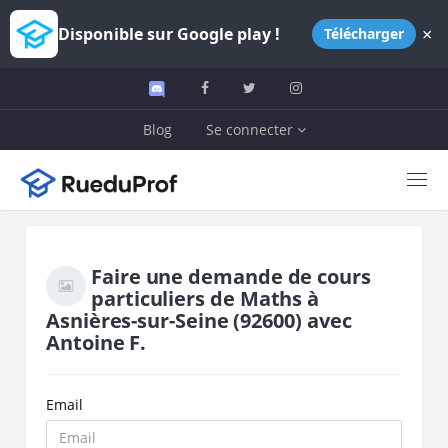
×
Disponible sur Google play !
Télécharger
Blog
Se connecter
Faire une demande de cours
particuliers de
Maths
à
Asnières-sur-Seine
(92600)
avec
Antoine F.
Email