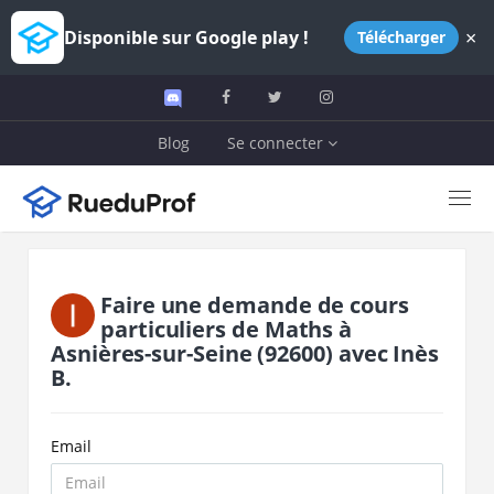
×
Disponible sur Google play !
Télécharger
Blog
Se connecter
Faire une demande de cours
particuliers de
Maths
à
Asnières-sur-Seine
(92600)
avec
Inès
B.
Email