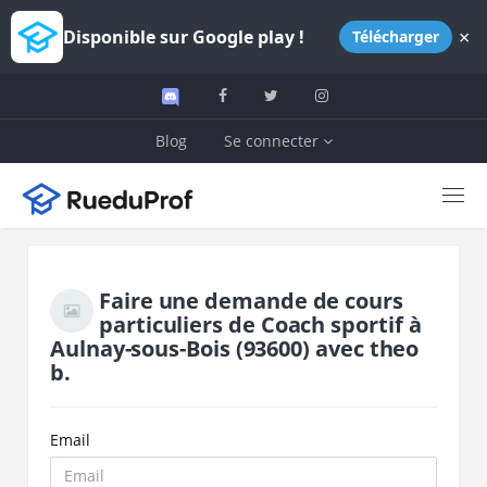
×
Disponible sur Google play !
Télécharger
Blog
Se connecter
Faire une demande de cours
particuliers de
Coach sportif
à
Aulnay-sous-Bois
(93600)
avec
theo
b.
Email