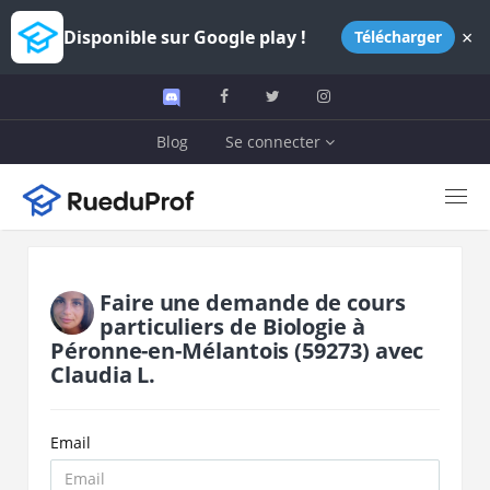
×
Disponible sur Google play !
Télécharger
Blog
Se connecter
Faire une demande de cours
particuliers de
Biologie
à
Péronne-en-Mélantois
(59273)
avec
Claudia L.
Email