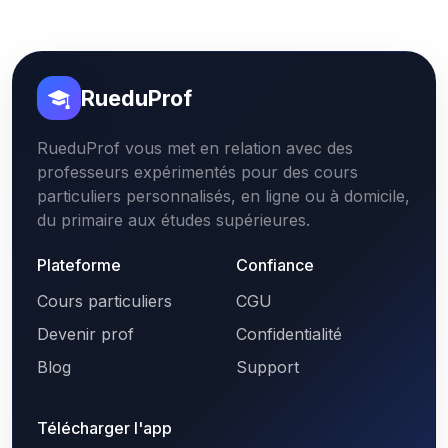
RueduProf
RueduProf vous met en relation avec des
professeurs expérimentés pour des cours
particuliers personnalisés, en ligne ou à domicile,
du primaire aux études supérieures.
Plateforme
Confiance
Cours particuliers
CGU
Devenir prof
Confidentialité
Blog
Support
Télécharger l'app