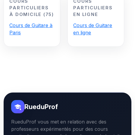
COURS
COURS
PARTICULIERS
PARTICULIERS
À DOMICILE (75)
EN LIGNE
Cours de Guitare à
Cours de Guitare
Paris
en ligne
RueduProf
RueduProf vous met en relation avec des
professeurs expérimentés pour des cours