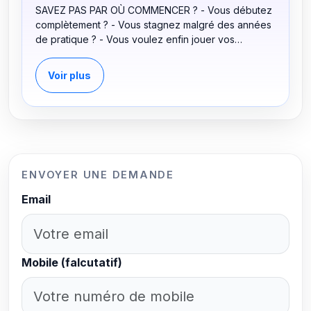
SAVEZ PAS PAR OÙ COMMENCER ? - Vous débutez
complètement ? - Vous stagnez malgré des années
de pratique ? - Vous voulez enfin jouer vos
morceaux préférés ? Je vous accompagne avec
une méthode simple, efficace et adaptée à VOUS.
Voir plus
QUI SUIS-JE ? Guitariste depuis 2010, spécialisé en
Variété, Rock et Metal, diplômé en Music & Sound
Design (MAO). - Expérience scène + studio -
Approche moderne (jeu + son + production) -
Pédagogie centrée sur le plaisir et la progression
réelle UNE MÉTHODE SUR-MESURE Chaque élève
est unique. Ici, pas de programme rigide : - Objectifs
ENVOYER UNE DEMANDE
personnalisés - Fiches de suivi pour voir vos
Email
progrès - Cours adaptés à votre rythme Je vous
accompagne pour : • Découvrir la guitare • Jouer
pour le plaisir • Reprendre après une pause •
Passer un cap technique DÉBUTANTS : JOUEZ
RAPIDEMENT SANS SOLFÈGE Oui, c’est possible. -
Mobile (falcutatif)
Vous apprenez directement à jouer - Le solfège
vient seulement si nécessaire Comme pour parler :
on pratique d’abord, on théorise ensuite. La plupart