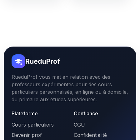
RueduProf
RueduProf vous met en relation avec des
professeurs expérimentés pour des cours
particuliers personnalisés, en ligne ou à domicile,
du primaire aux études supérieures.
Plateforme
Confiance
Cours particuliers
CGU
Devenir prof
Confidentialité