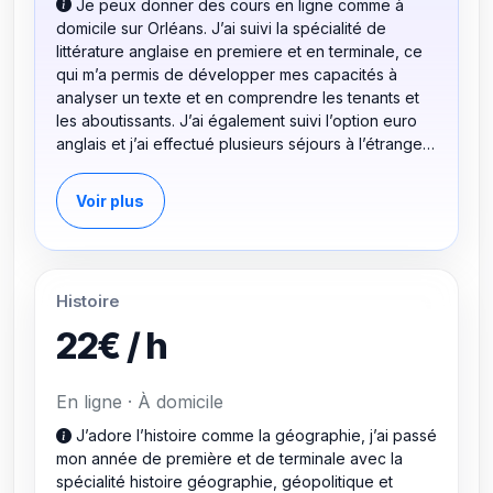
Je peux donner des cours en ligne comme à
domicile sur Orléans. J’ai suivi la spécialité de
littérature anglaise en premiere et en terminale, ce
qui m’a permis de développer mes capacités à
analyser un texte et en comprendre les tenants et
les aboutissants. J’ai également suivi l’option euro
anglais et j’ai effectué plusieurs séjours à l’étranger,
qui m’ont permis de consolider ma connaissance de
la langue. Je propose donc de donner des cours
Voir plus
d’anglais aux élèves ayant des difficultés en anglais
ou dans un optique de consolidation des bases
grammaticales grâce à des activités ludiques et des
supports de cours. Je travaille aussi sur
Histoire
l’apprentissage et l’enrichissement du vocabulaire
par des jeux, des exercices, des épisodes de
22€ / h
dessins animés ou de film. Je propose également
de travailler sur l’apprentissage et l’enrichissement
du vocabulaire avec les élèves et sur l’expression
En ligne · À domicile
écrite surtout basée sur l’orthographe et la syntaxe
J’adore l’histoire comme la géographie, j’ai passé
des phrases. J’ai aussi beaucoup de patience et
mon année de première et de terminale avec la
j’adore enseigner la langue.
spécialité histoire géographie, géopolitique et