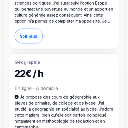
sciences politiques. J’ai aussi suivi l’option Esope
qui permet une ouverture au monde et un apport en
culture générale assez conséquent. Ainsi cette
option m’a permis de compléter ma spécialité. Je
suis très intéressée par cette matière et je propose
mon aide à des élèves ayant des difficultés ou
Voir plus
ayant toi simplement besoin de consolider certains
points de méthodologie ou de compréhension
d’une leçon. Je propose des cours à domicile sur
Orléans, ou en ligne.
Géographie
22€ / h
En ligne · À domicile
Je propose des cours de géographie aux
élèves de primaire, de collège et de lycée. J’ai
étudié la géographie en spécialité au lycée. J’adore
cette matière, bien qu’elle soit parfois compliqué
notamment en méthodologie de rédaction et en
cartographie.