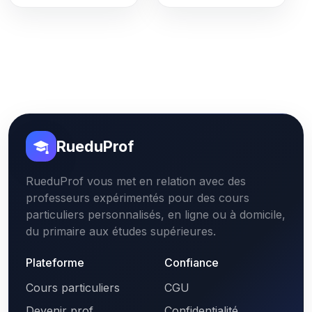
RueduProf
RueduProf vous met en relation avec des
professeurs expérimentés pour des cours
particuliers personnalisés, en ligne ou à domicile,
du primaire aux études supérieures.
Plateforme
Confiance
Cours particuliers
CGU
Devenir prof
Confidentialité