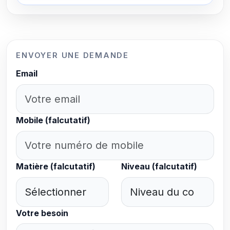
l’adaptation complète aux objectifs de mes clients.
Je vous propose 3 formules d’entrainement : 1-
Formule mensuelle : 60€ / mois Nous ferons au
début votre bilan sportif pour mettre en avant vos
points forts ainsi que vos faiblesses. Je vous
ENVOYER UNE DEMANDE
donnerai ensuite un entrainement bien spécifique,
Email
personnalisé et adapté à votre corps et vos
objectifs. Vous aurez un suivi quotidien de ma part
et nous adapterons le programme de façon
hebdomadaire selon votre progrès. Ce suivi
continu, en parallèle à mes remarques et mes
Mobile (falcutatif)
conseils quotidiens, vous permettra de maximiser
votre potentiel. Je vous accompagnerai également
sur votre plan alimentaire avec des bases très
simples et faciles à appliquer. Je vous proposerai
Matière (falcutatif)
Niveau (falcutatif)
un service nutritionnel afin de disposer d'une
alimentation adaptée aux entraînements sportifs
proposés et ainsi optimiser vos résultats. Nous
pourrons faire une petite séance en visio au début
Votre besoin
de chaque semaine pour vous expliquer le
nouveau programme, tous les exercices que vous