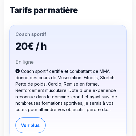
Tarifs par matière
Coach sportif
20€ / h
En ligne
Coach sportif certifié et combattant de MMA
donne des cours de Musculation, Fitness, Stretch,
Perte de poids, Cardio, Remise en forme,
Renforcement musculaire. Doté d'une expérience
reconnue dans le domaine sportif et ayant suivi de
nombreuses formations sportives, je serais à vos
côtés pour atteindre vos objectifs : perdre du
poids, prendre du muscle, tonifier le corps ou tout
simplement faire du sport pour rester en forme. J’ai
Voir plus
développé une méthode innovante pour les cours
basée sur l’écoute, la pluridisciplinarité et