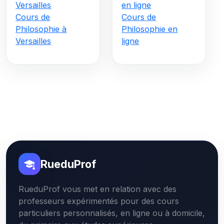
Versailles
en ligne
Cours de
Cours de
Philosophie à
Philosophie en
Versailles
ligne
RueduProf
RueduProf vous met en relation avec des
professeurs expérimentés pour des cours
particuliers personnalisés, en ligne ou à domicile,