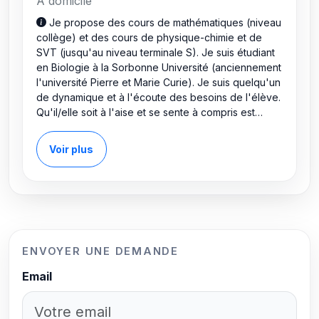
À domicile
Je propose des cours de mathématiques (niveau
collège) et des cours de physique-chimie et de
SVT (jusqu'au niveau terminale S). Je suis étudiant
en Biologie à la Sorbonne Université (anciennement
l'université Pierre et Marie Curie). Je suis quelqu'un
de dynamique et à l'écoute des besoins de l'élève.
Qu'il/elle soit à l'aise et se sente à compris est
essentiel pour le bon fonctionnement d'un cours
particulier. Je suis très pédagogue et je n'hésite
Voir plus
pas à utiliser d'autres supports que les cours de
l'élève de façon à éveiller sa curiosité et à changer
sa façon de voir le cours qu'il/elle apprend. J'ai
acquis cette expérience grâce à ma participation au
tutorat des élèves de PACES (première année
commune aux études de santé) ainsi qu'à
l'accompagnement particulier de cinq d'entre eux.
ENVOYER UNE DEMANDE
Email