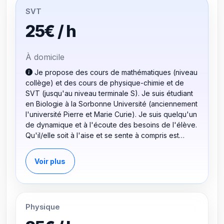
SVT
25€ / h
À domicile
Je propose des cours de mathématiques (niveau
collège) et des cours de physique-chimie et de
SVT (jusqu'au niveau terminale S). Je suis étudiant
en Biologie à la Sorbonne Université (anciennement
l'université Pierre et Marie Curie). Je suis quelqu'un
de dynamique et à l'écoute des besoins de l'élève.
Qu'il/elle soit à l'aise et se sente à compris est
essentiel pour le bon fonctionnement d'un cours
particulier. Je suis très pédagogue et je n'hésite
Voir plus
pas à utiliser d'autres supports que les cours de
l'élève de façon à éveiller sa curiosité et à changer
sa façon de voir le cours qu'il/elle apprend. J'ai
acquis cette expérience grâce à ma participation au
Physique
tutorat des élèves de PACES (première année
commune aux études de santé) ainsi qu'à