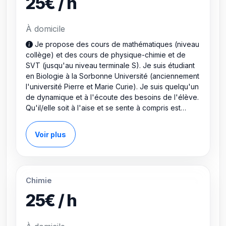
25€ / h
l'accompagnement particulier de cinq d'entre eux.
À domicile
Je propose des cours de mathématiques (niveau
collège) et des cours de physique-chimie et de
SVT (jusqu'au niveau terminale S). Je suis étudiant
en Biologie à la Sorbonne Université (anciennement
l'université Pierre et Marie Curie). Je suis quelqu'un
de dynamique et à l'écoute des besoins de l'élève.
Qu'il/elle soit à l'aise et se sente à compris est
essentiel pour le bon fonctionnement d'un cours
particulier. Je suis très pédagogue et je n'hésite
Voir plus
pas à utiliser d'autres supports que les cours de
l'élève de façon à éveiller sa curiosité et à changer
sa façon de voir le cours qu'il/elle apprend. J'ai
acquis cette expérience grâce à ma participation au
Chimie
tutorat des élèves de PACES (première année
commune aux études de santé) ainsi qu'à
25€ / h
l'accompagnement particulier de cinq d'entre eux.