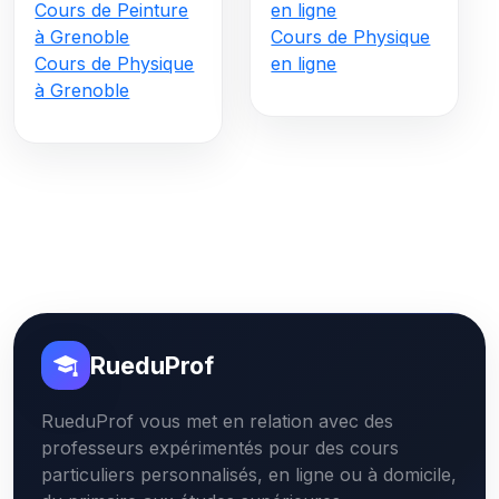
Cours de Peinture
en ligne
à Grenoble
Cours de Physique
Cours de Physique
en ligne
à Grenoble
RueduProf
RueduProf vous met en relation avec des
professeurs expérimentés pour des cours
particuliers personnalisés, en ligne ou à domicile,