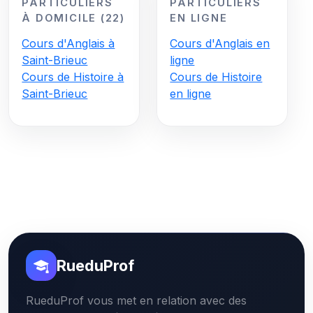
PARTICULIERS
PARTICULIERS
À DOMICILE (22)
EN LIGNE
Cours d'Anglais à
Cours d'Anglais en
Saint-Brieuc
ligne
Cours de Histoire à
Cours de Histoire
Saint-Brieuc
en ligne
RueduProf
RueduProf vous met en relation avec des