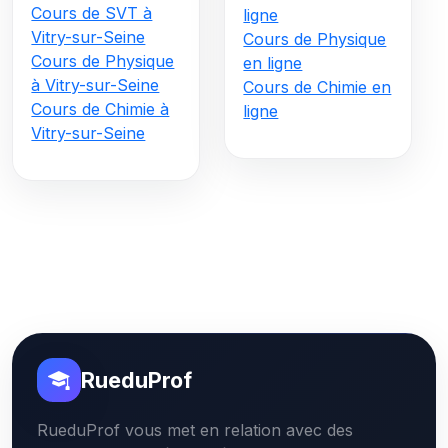
Cours de SVT à
ligne
Vitry-sur-Seine
Cours de Physique
Cours de Physique
en ligne
à Vitry-sur-Seine
Cours de Chimie en
Cours de Chimie à
ligne
Vitry-sur-Seine
RueduProf
RueduProf vous met en relation avec des