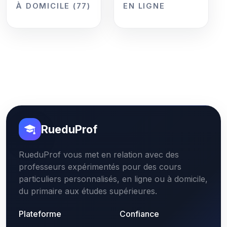
À DOMICILE (77)
EN LIGNE
RueduProf
RueduProf vous met en relation avec des
professeurs expérimentés pour des cours
particuliers personnalisés, en ligne ou à domicile,
du primaire aux études supérieures.
Plateforme
Confiance