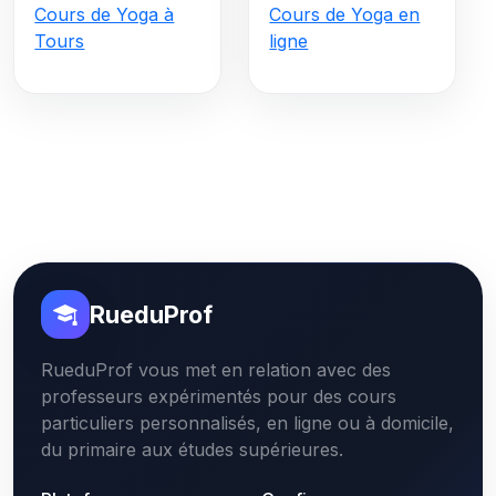
Cours de Yoga à
Cours de Yoga en
Tours
ligne
RueduProf
RueduProf vous met en relation avec des
professeurs expérimentés pour des cours
particuliers personnalisés, en ligne ou à domicile,
du primaire aux études supérieures.