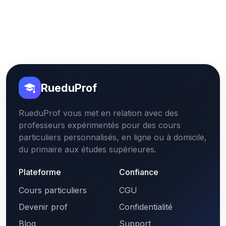
RueduProf
RueduProf vous met en relation avec des
professeurs expérimentés pour des cours
particuliers personnalisés, en ligne ou à domicile,
du primaire aux études supérieures.
Plateforme
Confiance
Cours particuliers
CGU
Devenir prof
Confidentialité
Blog
Support