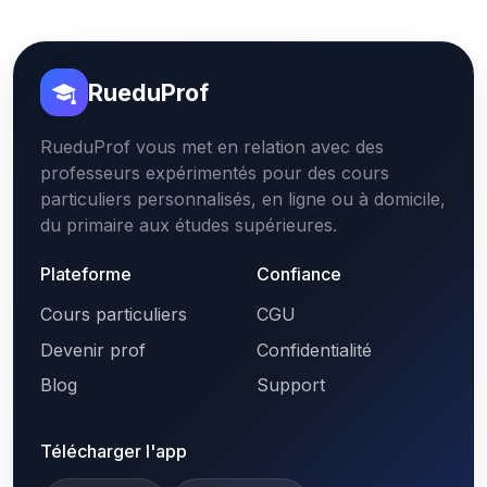
RueduProf
RueduProf vous met en relation avec des
professeurs expérimentés pour des cours
particuliers personnalisés, en ligne ou à domicile,
du primaire aux études supérieures.
Plateforme
Confiance
Cours particuliers
CGU
Devenir prof
Confidentialité
Blog
Support
Télécharger l'app