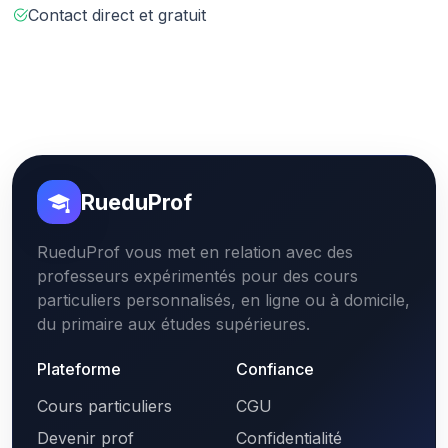
Contact direct et gratuit
RueduProf
RueduProf vous met en relation avec des
professeurs expérimentés pour des cours
particuliers personnalisés, en ligne ou à domicile,
du primaire aux études supérieures.
Plateforme
Confiance
Cours particuliers
CGU
Devenir prof
Confidentialité